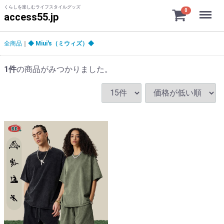
くらしを楽しむライフスタイルグッズ
Menu
0
access55.jp
全商品
◆ Miui's（ミウィズ）◆
1
件
の商品がみつかりました。